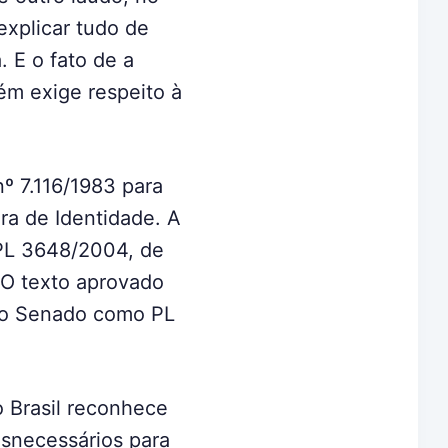
explicar tudo de
. E o fato de a
ém exige respeito à
nº 7.116/1983 para
ira de Identidade. A
PL 3648/2004, de
 O texto aprovado
 ao Senado como PL
o Brasil reconhece
esnecessários para