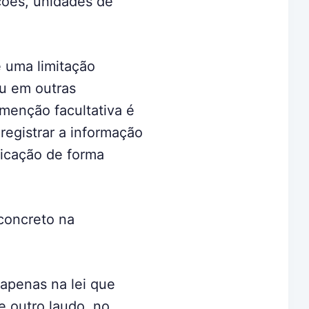
ições, unidades de
 uma limitação
ou em outras
menção facultativa é
 registrar a informação
ficação de forma
concreto na
 apenas na lei que
e outro laudo, no