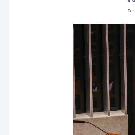
dese
Por