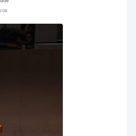
idade
0:09