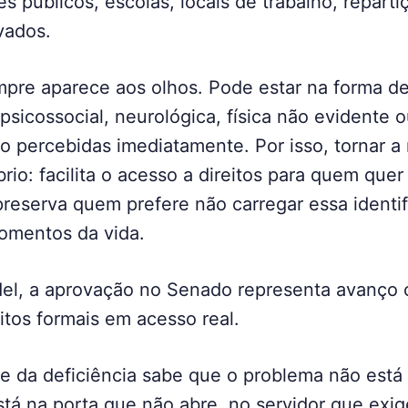
 públicos, escolas, locais de trabalho, repart
vados.
mpre aparece aos olhos. Pode estar na forma de
, psicossocial, neurológica, física não evidente 
 percebidas imediatamente. Por isso, tornar a 
io: facilita o acesso a direitos para quem quer
reserva quem prefere não carregar essa identi
momentos da vida.
, a aprovação no Senado representa avanço 
itos formais em acesso real.
e da deficiência sabe que o problema não está
está na porta que não abre, no servidor que exig