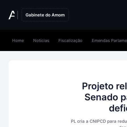
Gabinete do Amom
Home
Notícias
Fiscalização
Emendas Parlame
Projeto r
Senado p
def
PL cria a CNIPCD para redu