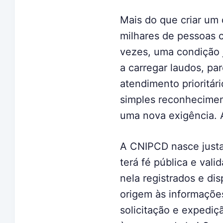
Mais do que criar um 
milhares de pessoas c
vezes, uma condição j
a carregar laudos, pa
atendimento prioritári
simples reconheciment
uma nova exigência. A
A CNIPCD nasce justam
terá fé pública e val
nela registrados e d
origem às informações
solicitação e expediç