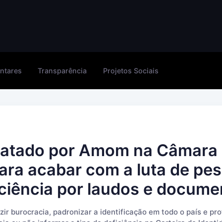
ntares
Transparência
Projetos Sociais
elatado por Amom na Câmara
ara acabar com a luta de pe
iciência por laudos e docume
zir burocracia, padronizar a identificação em todo o país e p