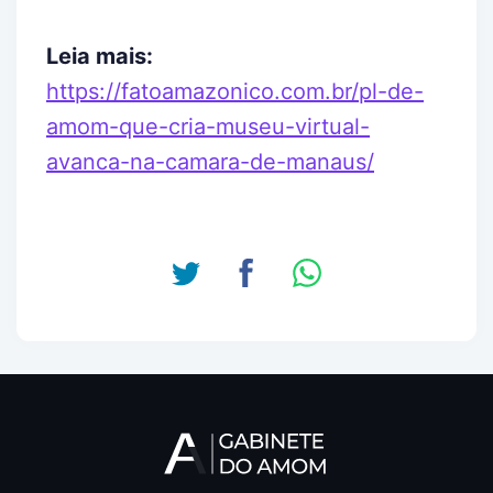
Leia mais:
https://fatoamazonico.com.br/pl-de-
amom-que-cria-museu-virtual-
avanca-na-camara-de-manaus/