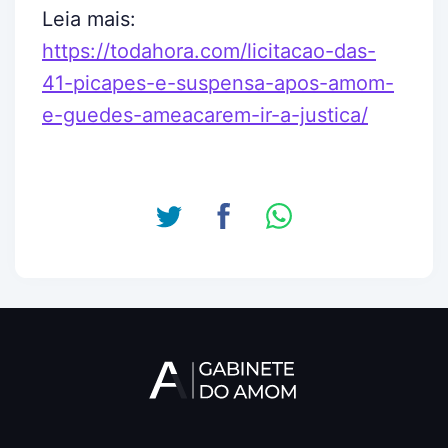
Leia mais:
https://todahora.com/licitacao-das-
41-picapes-e-suspensa-apos-amom-
e-guedes-ameacarem-ir-a-justica/