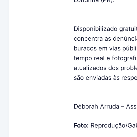
Disponibilizado gratu
concentra as denúncia
buracos em vias públ
tempo real e fotogra
atualizados dos probl
são enviadas às respe
Déborah Arruda – As
Foto:
Reprodução/Ga