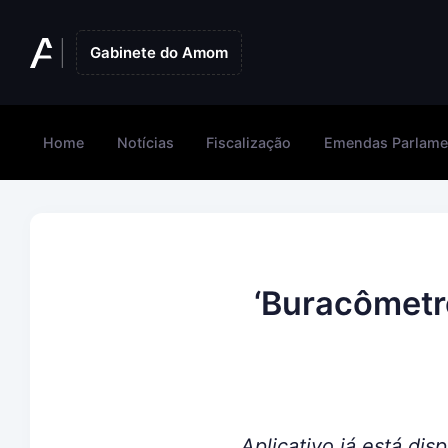
Gabinete do Amom
Home
Notícias
Fiscalização
Emendas Parlame
‘Buracômetro
Aplicativo já está dis