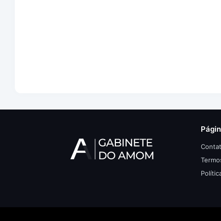
Pági
Conta
Termo
Políti