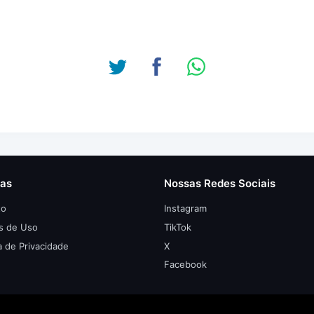
nas
Nossas Redes Sociais
to
Instagram
s de Uso
TikTok
ca de Privacidade
X
Facebook